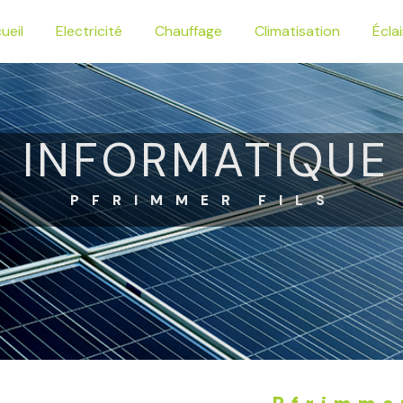
ueil
Electricité
Chauffage
Climatisation
Écla
 INFORMATIQUE
PFRIMMER FILS