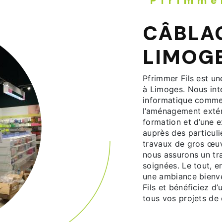
Pfrimme
CÂBLAG
LIMOG
Pfrimmer Fils est un
à Limoges. Nous int
informatique comme 
l’aménagement extéri
formation et d’une e
auprès des particuli
travaux de gros œuvr
nous assurons un tra
soignées. Le tout, e
une ambiance bienve
Fils et bénéficiez 
tous vos projets de